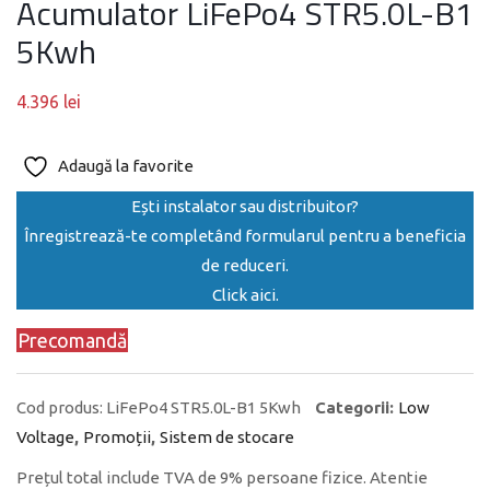
Acumulator LiFePo4 STR5.0L-B1
5Kwh
4.396
lei
Adaugă la favorite
Ești instalator sau distribuitor?
Înregistrează-te completând formularul pentru a beneficia
de reduceri.
Click aici.
Precomandă
Cod produs:
LiFePo4 STR5.0L-B1 5Kwh
Categorii:
Low
Voltage
,
Promoții
,
Sistem de stocare
Prețul total include TVA de 9% persoane fizice. Atentie