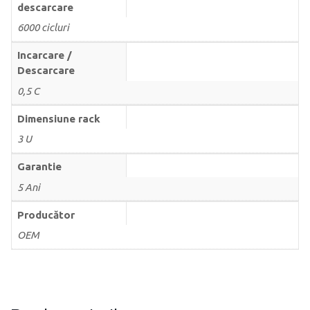
descarcare
6000 cicluri
Incarcare /
Descarcare
0,5 C
Dimensiune rack
3 U
Garantie
5 Ani
Producător
OEM