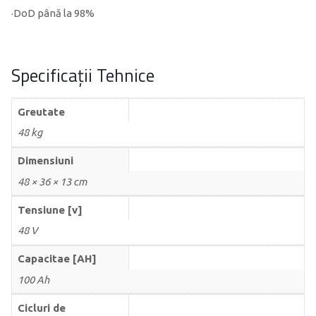
·DoD până la 98%
Specificații Tehnice
Greutate
48 kg
Dimensiuni
48 × 36 × 13 cm
Tensiune [v]
48 V
Capacitae [AH]
100 Ah
Cicluri de