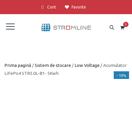
Cont
Favorite
0
Prima pagină
/
Sistem de stocare
/
Low Voltage
/ Acumulator
LiFePo4 STR5.0L-B1- 5Kwh
- 10%