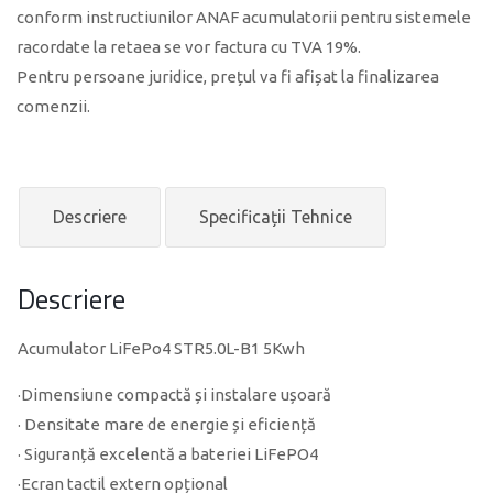
conform instructiunilor ANAF acumulatorii pentru sistemele
racordate la retaea se vor factura cu TVA 19%.
Pentru persoane juridice, prețul va fi afișat la finalizarea
comenzii.
Descriere
Specificații Tehnice
Descriere
Acumulator LiFePo4 STR5.0L-B1 5Kwh
·Dimensiune compactă și instalare ușoară
· Densitate mare de energie și eficiență
· Siguranță excelentă a bateriei LiFePO4
·Ecran tactil extern opțional