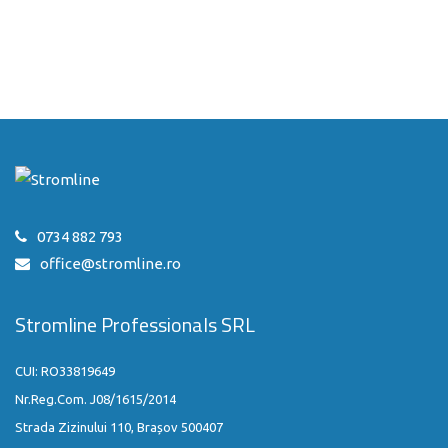
0734 882 793
office@stromline.ro
Stromline Professionals SRL
CUI: RO33819649
Nr.Reg.Com. J08/1615/2014
Strada Zizinului 110, Brașov 500407