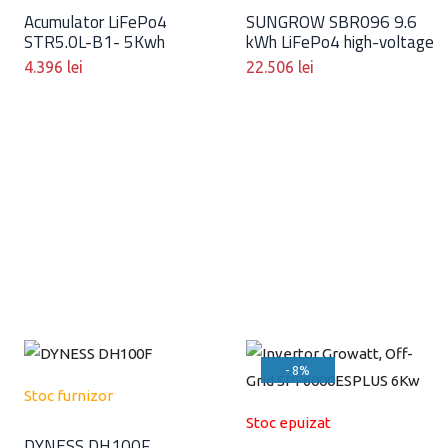
Acumulator LiFePo4
SUNGROW SBR096 9.6
STR5.0L-B1- 5Kwh
kWh LiFePo4 high-voltage
4.396
lei
22.506
lei
- 8%
Stoc furnizor
Stoc epuizat
DYNESS DH100F