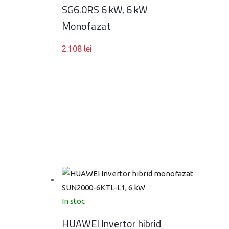
SG6.0RS 6 kW, 6 kW
Monofazat
2.108
lei
In stoc
HUAWEI Invertor hibrid