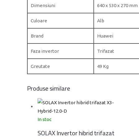
Dimensiuni
640 x 530 x 270 mm
Culoare
Alb
Brand
Huawei
Faza invertor
Trifazat
Greutate
49 Kg
Produse similare
In stoc
SOLAX Invertor hibrid trifazat