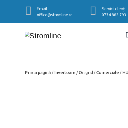
Email
Servicii clienți
office@stromline.ro
0734 882 793
Prima pagină
/
Invertoare
/
On grid
/
Comerciale
/ HU