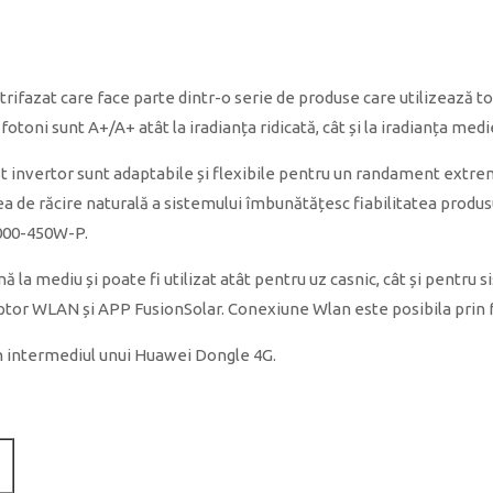
fazat care face parte dintr-o serie de produse care utilizează top
otoni sunt A+/A+ atât la iradianța ridicată, cât și la iradianța medi
invertor sunt adaptabile și flexibile pentru un randament extrem de
tea de răcire naturală a sistemului îmbunătățesc fiabilitatea produ
2000-450W-P.
nă la mediu și poate fi utilizat atât pentru uz casnic, cât și pentru
adaptor WLAN și APP FusionSolar. Conexiune Wlan este posibila pri
 intermediul unui Huawei Dongle 4G.