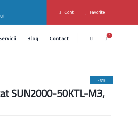
Cont
Favorite
ui.
0
Servicii
Blog
Contact
- 12%
- 46%
- 5%
- 5%
fazat SUN2000-50KTL-M3,