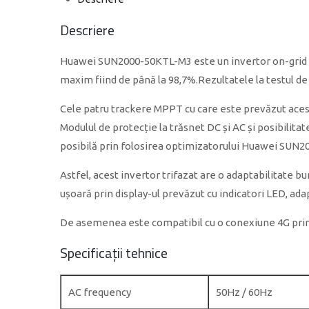
Descriere
Huawei SUN2000-50KTL-M3 este un invertor on-grid tri
maxim fiind de până la 98,7%.Rezultatele la testul de f
Cele patru trackere MPPT cu care este prevăzut acest 
Modulul de protecție la trăsnet DC și AC și posibilita
posibilă prin folosirea optimizatorului Huawei SUN
Astfel, acest invertor trifazat are o adaptabilitate bu
ușoară prin display-ul prevăzut cu indicatori LED, 
De asemenea este compatibil cu o conexiune 4G prin
Specificații tehnice
AC frequency
50Hz / 60Hz