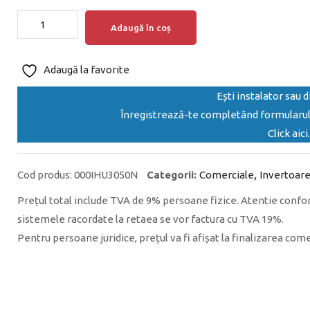
Cantitate
Adaugă în coș
HUAWEI
Invertor
Adaugă la favorite
on-
grid
Ești instalator sau d
trifazat
Înregistrează-te completând formularul 
SUN2000-
Click aici.
50KTL-
M3,
Cod produs:
000IHU3050N
Categorii:
Comerciale
,
Invertoar
50
Prețul total include TVA de 9% persoane fizice. Atentie confo
kW
sistemele racordate la retaea se vor factura cu TVA 19%.
Pentru persoane juridice, prețul va fi afișat la finalizarea come