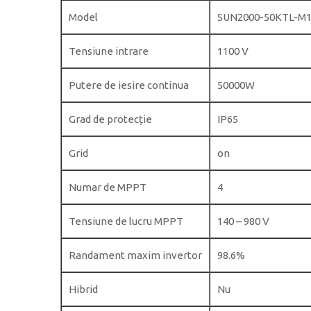
Model
SUN2000-50KTL-M
Tensiune intrare
1100 V
Putere de iesire continua
50000W
Grad de protecție
IP65
Grid
on
Numar de MPPT
4
Tensiune de lucru MPPT
140 – 980 V
Randament maxim invertor
98.6%
Hibrid
Nu