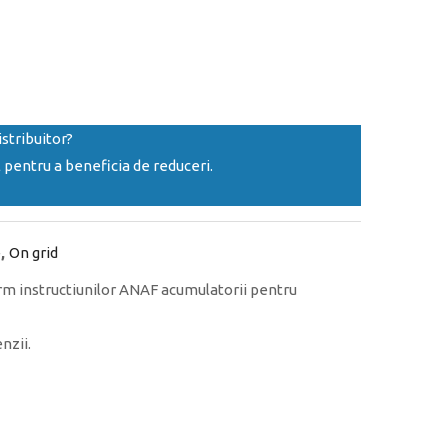
istribuitor?
pentru a beneficia de reduceri.
e
,
On grid
rm instructiunilor ANAF acumulatorii pentru
nzii.