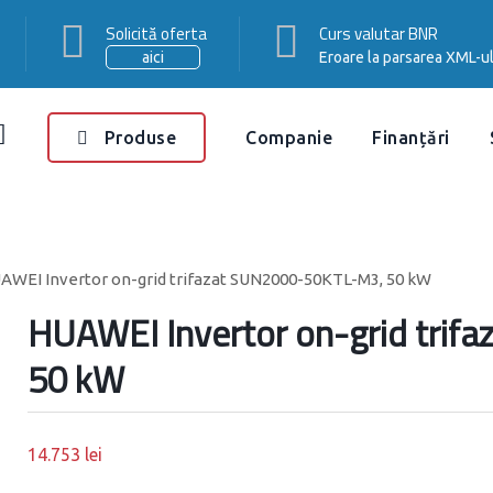
Solicită oferta
Curs valutar BNR
aici
Eroare la parsarea XML-ul
Produse
Companie
Finanțări
AWEI Invertor on-grid trifazat SUN2000-50KTL-M3, 50 kW
HUAWEI Invertor on-grid tri
50 kW
14.753
lei